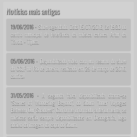
Notícias mais antigas
19/06/2016 -
Show agendado. Data 15/07/2016, às 19:30 no
centro municipal de referência da música carioca Artur da
Távola - Tijuca.
05/06/2016 -
Disponibilizado vídeo com um resumo do show
do CCJF no Rio de Janeiro, realizado em 29 de março de 2016,
confira!
31/05/2016 -
A segunda faixa disponibilizada chama-se
"Scenes of Wondering Beyond", do álbum "Inner Voyages
Between Our Shadows". Conforme informado anteriormente, as
músicas serão sempre disponibilizadas em Discografia, logo
abaixo da imagem da capa do álbum.