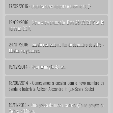
17/02/2016 -
Obtenha desconto para o show no CCJF.
12/02/2016 -
Novo show anunciado. Data 29/03/2016 às 19
horas no CCJF.
24/01/2016 -
Ensaio realizado no fim de dezembro de 2015 -
Música Forgiveness.
15/12/2014 -
Nova formação Æther...
18/06/2014 - Começamos a ensaiar com o novo membro da
banda, o baterista Adilson Alexandre Jr. (ex-Scars Souls)
19/11/2013 -
Uma prévia de nossa participação no projeto da
Colossus/Musea...