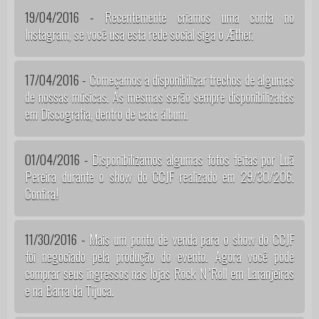
19/04/2016 -
Recentemente criamos uma conta no
Instagram, se você usa esta rede social siga o Æther.
17/04/2016 -
Começamos a disponibilizar trechos de algumas
de nossas músicas. As mesmas serão sempre disponibilizadas
em Discografia, dentro de cada álbum.
01/04/2016 -
Disponibilizamos algumas fotos feitas por Luã
Pereira durante o show do CCJF realizado em 29/30/206.
Confira!
11/30/2016 -
Mais um ponto de venda para o show do CCJF
foi negociado pela produção do evento. Agora você pode
comprar seus ingressos nas lojas Rock N 'Roll em Laranjeiras
e na Barra da Tijuca.